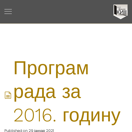
Програм
document
рада за
2016. годину
Published on 29 јануар 2021