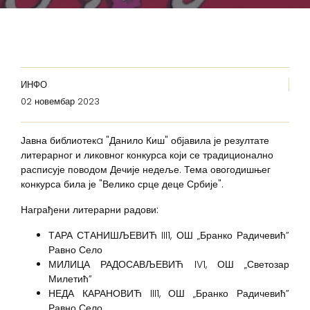
ИНФО
02 новембар 2023
Јавна библиотекa "Данило Киш" објавила је резултате
литерарног и ликовног конкурса који се традиционално
расписује поводом Дечије недеље. Тема овогодишњег
конкурса била је "Велико срце деце Србије".
Награђени литерарни радови:
ТАРА СТАНИШЉЕВИЋ III1, ОШ „Бранко Радичевић”
Равно Село
МИЛИЦА РАДОСАВЉЕВИЋ IV1, ОШ „Светозар
Милетић”
НЕДА КАРАНОВИЋ III1, ОШ „Бранко Радичевић”
Равно Село