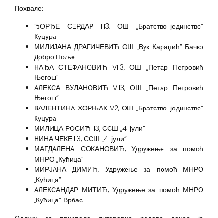
Похвале:
ЂОРЂЕ СЕРДАР III3, ОШ „Братство-јединство”
Куцура
МИЛИЈАНА ДРАГИЧЕВИЋ ОШ „Вук Караџић” Бачко
Добро Поље
НАЂА СТЕФАНОВИЋ VII3, ОШ „Петар Петровић
Његош”
АЛЕКСА ВУЛАНОВИЋ VII3, ОШ „Петар Петровић
Његош”
ВАЛЕНТИНА ХОРЊАК V2, ОШ „Братство-јединство”
Куцура
МИЛИЦА РОСИЋ II3, ССШ „4. јули”
НИНА ЧЕКЕ II3, ССШ „4. јули”
МАГДАЛЕНА СОКАНОВИЋ, Удружење за помоћ
МНРО „Кућица”
МИРЈАНА ДИМИЋ, Удружење за помоћ МНРО
„Кућица”
АЛЕКСАНДАР МИТИЋ, Удружење за помоћ МНРО
„Кућица” Врбас