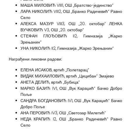
МАША МИЛОВИЋ VIII1, ОШ „Братство-јединство”
ЛАРА НИКОЛИЋ VIII2, ОШ „Бранко Радичевић” Равно
Село
АЛЕКСА МАЗУР VIII3, ОШ „20. октобар” ЛЕНКА
ВУЧКОВИЋ V3, ОШ „20. октобар”
СТЕФАН ГЛОЂОВИЋ II2, Гимназија „Жарко
Зрењанин”
УНА НИКОЛИЋ II2, Гимназија „Жарко Зрењанин”
Награђени ликовни радови:
ЕЛЕНА ИСАКОВ, вртић „Полетарац”
ВИДАК МИХАИЛОВИЋ, вртић „Цицибан” Змајево
АНЕТА ДЕЛИЋ, вртић „Бубица”
МАРКО БАЈИЋ IV1, ОШ „Вук Караџић” Бачко Добро
Поље
САНДРА БОГДАНОВИЋ IV1, ОШ „Вук Караџић” Бачко
Добро Поље
АНА ПЕРОВИЋ IV3, ОШ „Светозар Милетић”
НЕДА КРАПИЋ I2, ОШ „Бранко Радичевић” Равно
Село