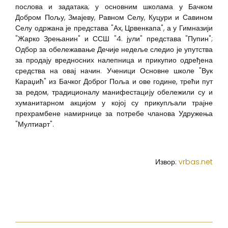
послова и задатака; у основним школама у Бачком
Добром Пољу, Змајеву, Равном Селу, Куцури и Савином
Селу одржана је представа "Ах, Црвенкапа", а у Гимназији
"Жарко Зрењанин" и ССШ "4. јули" представа "Пупин";
Одбор за обележавање Дечије недеље следио је упутства
за продају вредносних налепница и прикупио одређена
средства на овај начин. Ученици Основне школе "Вук
Караџић" из Бачког Доброг Поља и ове године, трећи пут
за редом, традиционалу манифестацију обележили су и
хуманитарном акцијом у којој су прикупљали трајне
прехрамбене намирнице за потребе чланова Удружења
"Мултиарт".
Извор:
vrbas.net