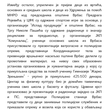
Између осталог, уприличен је пријем деце из вртића,
основних и средњих школа и деце из Удружења за помоћ
МНРО код председника општине Врбас Предрага
Ројевића; у ЦФК су одржане спортске игре за основце, у
организацији "Испад продукције" и општине Врбас; на
Тргу Николе Пашића су одржане радионице о значају
рециклаже за предшколце, у организацији ЈКП
"Комуналац", ученици основних школа из Врбаса
присуствовали су презентацији ватрогасне и полицијске
опреме, представници Координационог тела за
превенције вршњачког насиљао пштине Врбас делили су
промотивни материјал; на нивоу свих образовних
установа организована је хуманитарна акција у којој су
прикупљана средства за помоћ ученику Гимназије "Жарко
Зрењанин" - укупно је прикупљено 425.500 динара;
Центар за физичку културу био је домаћин такмичењу
ученика свих школа у баскету и футсалу; Црвени крст
организовао је презентације и радионице заједно са ЈКП
и ПС; представници Полицијске станице Врбас
представили су деци занимање полицијски службеник и
приказали опрему и возила која се користе у обављању