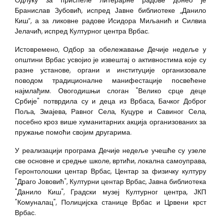
Одлуку за приспеле литерарне радове донео је
Бранислав Зубовић, испред Јавне библиотеке „Данило
Киш”, а за ликовне радове Исидора Миљанић и Силвиа
Јелачић, испред Културног центра Врбас.
Истовремено, Одбор за обележавање Дечије недеље у
општини Врбас усвојио је извештај о активностима које су
разне установе, органи и институције организовале
поводом традиционалне манифестације посвећене
најмлађим. Овогодишњи слоган "Велико срце деце
Србије" потврдила су и деца из Врбаса, Бачког Доброг
Поља, Змајева, Равног Села, Куцуре и Савиног Села,
посебно кроз више хуманитарних акција организованих за
пружање помоћи својим другарима.
У реализацији програма Дечије недеље учешће су узеле
све основне и средње школе, вртићи, локална самоуправа,
Геронтолошки центар Врбас, Центар за физичку културу
"Драго Јововић", Културни центар Врбас, Јавна библиотека
"Данило Киш", Градски музеј Културног центра, ЈКП
"Комуналац", Полицијска станице Врбас и Црвени крст
Врбас.