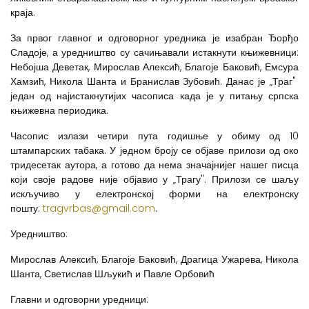
краја.
За првог главног и одговорног уредника је изабран Ђорђо
Сладоје, а уредништво су сачињавали истакнути књижевници:
Небојша Деветак, Мирослав Алексић, Благоје Баковић, Емсура
Хамзић, Никола Шанта и Бранислав Зубовић. Данас је „Траг"
један од најистакнутијих часописа када је у питању српска
књижевна периодика.
Часопис излази четири пута годишње у обиму од 10
штампарских табака. У једном броју се објаве прилози од око
тридесетак аутора, а готово да нема значајнијег нашег писца
који своје радове није објавио у „Трагу". Прилози се шаљу
искључиво у електронској форми на електронску
пошту:
tragvrbas@gmail.com
.
Уредништво:
Мирослав Алексић, Благоје Баковић, Драгица Ужарева, Никола
Шанта, Светислав Шљукић и Павле Орбовић
Главни и одговорни уредници: