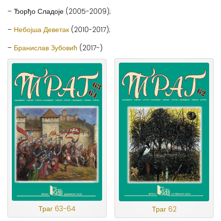
– Ђорђо Сладоје (2005-2009);
–
Небојша Деветак
(2010-2017);
–
Бранислав Зубовић
(2017-)
Траг 63-64
Траг 62