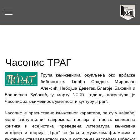
Часопис ТРАГ
Група књижевника окупљена око врбаске
библиотеке: Ђорђо Сладоје, Мирослав
Алексић, Небојша Деветак, Благоје Баковић и
Бранислав Зубовић, у марту 2005. године, покренула је
Часопис за књижевност, уметност и културу „Траг”.
Часопис је првенствено књижевног карактера, па су у највећој
мери заступљени: савремена поезија и проза, књижевна
критика и есејистика, преведена литература, књижевна
историја и теорија. „Траг” се бави и музичким, филмским и
ликовним стваралаштвом, као и културним наслеђем врбаског