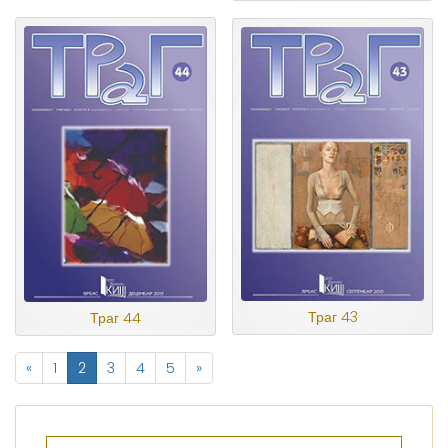
Траг 43
Траг 44
«
1
2
3
4
5
»