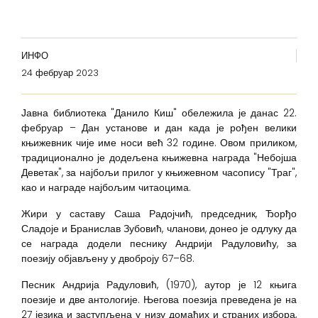
ИНФО
24 фебруар 2023
Јавна библиотека "Данило Киш" обележила је данас 22.
фебруар – Дан установе и дан када је рођен велики
књижевник чије име носи већ 32 године. Овом приликом,
традиционално је додељена књижевна награда "Небојша
Деветак", за најбољи прилог у књижевном часопису "Траг",
као и награде најбољим читаоцима.
Жири у саставу Саша Радојчић, председник, Ђорђо
Сладоје и Бранислав Зубовић, чланови, донео је одлуку да
се награда додели песнику Андрији Радуловићу, за
поезију објављену у двоброју 67–68.
Песник Андрија Радуловић, (1970), аутор је 12 књига
поезије и две антологије. Његова поезија преведена је на
27 језика и заступљена у низу домаћих и страних избора,