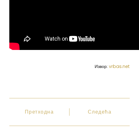
Извор:
vrbas.net
Претходна
Следећа