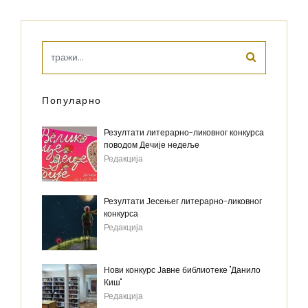
Популарно
Резултати литерарно-ликовног конкурса
поводом Дечије недеље
Редакција
Резултати Јесењег литерарно-ликовног
конкурса
Редакција
Нови конкурс Јавне библиотеке "Данило
Киш"
Редакција