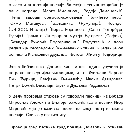
атласа и антологија поезије. За своје песништво добио је
више награда: "Марко Миљанов", "Радоје Домановић",
"Печат вароши сремскокарловачке", "Кочићево перо",
"Симо Матавуљ", "Балканика" (Румунија), "Носиде"
(UNESCO, Италија), "Борис Корнилов" (Санкт Петербург,
Русија), Грамата Литерарног музеја Бугарске (Софија),
"Божидар Вуковић Подгоричанин". Радуловић је члан
редакције београдских "Књижевних новина" и један је од
оснивача Књижевног друштва "Његош". Живи у Подгорици.
Јавна библиотека "Данило Киш" и ове године уручила је
награде највернијим читаоцима, и то: Љиљани Чернак,
Еми Ђурици, Стефану Кнежевићу, Ивони Давидовић,
Петри Божић, Василији Кирти и Душанки Радованов.
У делу програма стихове су говорили песници из Врбаса
Мирослав Алексић и Благоје Баковић, као и песник Игор
Мировић који је казивао песме из своје четврте књиге
поезије "Светло у светионику".
"Врбас је град песника, град поезије. Домаћин и оснивач