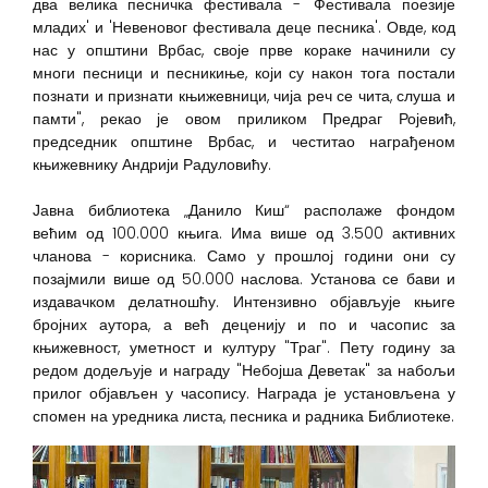
два велика песничка фестивала - 'Фестивала поезије
младих' и 'Невеновог фестивала деце песника'. Овде, код
нас у општини Врбас, своје прве кораке начинили су
многи песници и песникиње, који су након тога постали
познати и признати књижевници, чија реч се чита, слуша и
памти", рекао је овом приликом Предраг Ројевић,
председник општине Врбас, и честитао награђеном
књижевнику Андрији Радуловићу.
Јавна библиотека „Данило Киш“ располаже фондом
већим од 100.000 књига. Има више од 3.500 активних
чланова - корисника. Само у прошлој години они су
позајмили више од 50.000 наслова. Установа се бави и
издавачком делатношћу. Интензивно објављује књиге
бројних аутора, а већ деценију и по и часопис за
књижевност, уметност и културу "Траг". Пету годину за
редом додељује и награду "Небојша Деветак" за набољи
прилог објављен у часопису. Награда је установљена у
спомен на уредника листа, песника и радника Библиотеке.